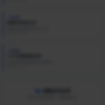
平台公告
数据源升级完成公告
数据同步延迟降低至50ms以内
2026-07-16
行业资讯
2026年度数据报告发布
全面回顾年度数据趋势与预测表现
2026-07-14
战略合作伙伴
携手业界领先机构，共建数据生态