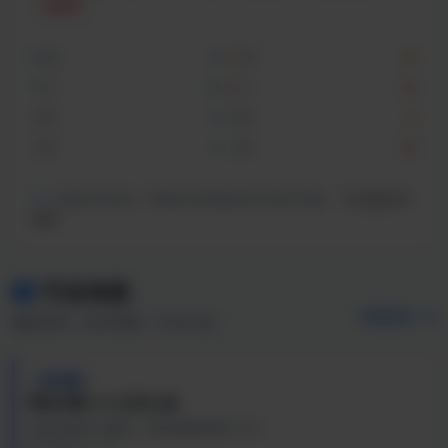
6.8%
单
9
双
18
大
12
小
15
大单
4
大双
8
小单
5
小双
10
后续开出号码：
11 09 12 18 08 19 11 18 17 06
数据实时
更新
行业动态
查看更多
最新资讯 · 技术更新 · 平台公告
技术更新
算法引擎 v3.0 正式上线
全新深度学习模型，预测准确率提升12%
2026-07-18