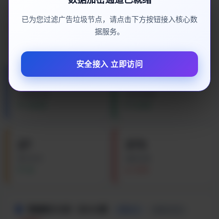
3466066
08:40
6+6+2=14
命中
已为您过滤广告垃圾节点，请点击下方按钮接入核心数
3466065
08:37
3+4+2=09
命中
据服务。
3466064
08:33
2+8+3=13
命中
安全接入 立即访问
480
6.8%
总数据记录
综合准确率
+12.5%
+3.2%
27
373
累计命中
偏差次数
+8
-2.1%
数据统计分析 · 近400期
号码 17
出现 27 次