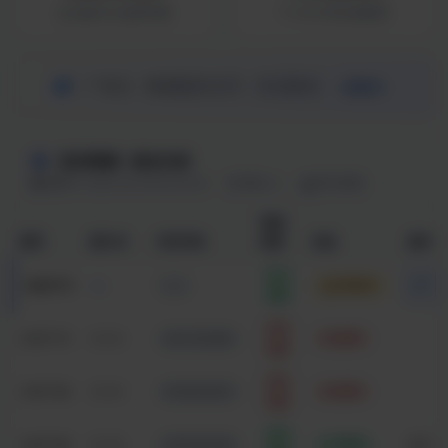
企业级SSL加密传输
7×24小时在线服务
广告位 · 数据服务合作 · 欢迎垂询
招商中
实时预测 · 组合分析
更新于 2026-08-09 02:44:57
算法 v1
黑马预测
预测
期号
倒计时
开奖号码
结果
状态
操作
小
--
3467171
--
预测中
单
大
3467170
02:43
6+1+2=09
未中
-
双
大
3467169
02:40
0+5+2=07
未中
-
双
大
3467168
02:36
9+3+6=18
命中
组合