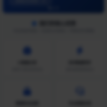
查看数据看板
我们的核心优势
专业的技术团队 · 先进的分析算法 · 可靠的实时数据
AI智能分析
实时数据同步
深度学习算法持续优化
毫秒级数据更新延迟
数据安全加密
专业客服支持